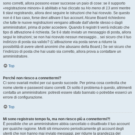
sono corretti, allora possono esser successe un paio di cose: se il supporto
«registrazione minore» è abilitato e hai cliccato su
Ho meno di 13 anni
mentre
ti stavi registrando, allora devi seguire le istruzioni che hai ricevuto. Se questo
non è il tuo caso, forse devi attivare il tuo account. Alcune Board richiedono
che tutte le nuove registrazioni vengano attivate dall’utente stesso o dagli
amministratori, prima di poter accedere. Quando ti registri ti verrà indicato che
tipo di attivazione è richiesta. Se ti è stato inviato un messaggio di posta, allora
segui le istruzioni; se non hai ricevuto nessun messaggio... sei sicuro che il tuo
indirizzo di posta sia valido? (L’attivazione via posta serve a ridurre la
possibilità di avere utenti anonimi che abusano della Board.) Se sei sicuro che
l’indirizzo di posta che hai usato sia corretto, allora prova a contattare un
amministratore.
Top
Perché non riesco a connettermi?
Ci sono svariati motivi per cui questo succede. Per prima cosa controlla che
nome utente e password siano corretti. Di solito il problema è questo, altrimenti
contatta un amministratore: potresti essere stato bannato o potrebbe esserci un
errore di configurazione.
Top
Mi sono registrato tempo fa, ma non riesco più a connettermi?!
È possibile che un amministratore abbia cancellato o disattivato il tuo account
per qualche ragione. Molti siti rimuovono periodicamente gli account degli
utenti che non hanno mai inviato messaggi, per ridurre la grandezza del