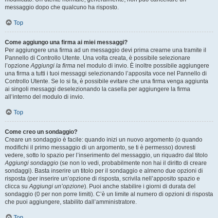
messaggio dopo che qualcuno ha risposto.
Top
Come aggiungo una firma ai miei messaggi?
Per aggiungere una firma ad un messaggio devi prima crearne una tramite il
Pannello di Controllo Utente. Una volta creata, è possibile selezionare
l’opzione
Aggiungi la firma
nel modulo di invio. È inoltre possibile aggiungere
una firma a tutti i tuoi messaggi selezionando l’apposita voce nel Pannello di
Controllo Utente. Se lo si fa, è possibile evitare che una firma venga aggiunta
ai singoli messaggi deselezionando la casella per aggiungere la firma
all’interno del modulo di invio.
Top
Come creo un sondaggio?
Creare un sondaggio è facile: quando inizi un nuovo argomento (o quando
modifichi il primo messaggio di un argomento, se ti è permesso) dovresti
vedere, sotto lo spazio per l’inserimento del messaggio, un riquadro dal titolo
Aggiungi sondaggio
(se non lo vedi, probabilmente non hai il diritto di creare
sondaggi). Basta inserire un titolo per il sondaggio e almeno due opzioni di
risposta (per inserire un’opzione di risposta, scrivila nell’apposito spazio e
clicca su
Aggiungi un’opzione
). Puoi anche stabilire i giorni di durata del
sondaggio (0 per non porre limiti). C’è un limite al numero di opzioni di risposta
che puoi aggiungere, stabilito dall’amministratore.
Top