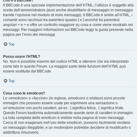
Cos’è il BBCode?
Il BBCode è una speciale implementazione dell’HTML; l’utilizzo è soggetto alla
scelta dell’amministratore (puoi anche disabilitarlo di messaggio in messaggio
tramite l’opzione nel modulo di invio messaggi). Il BBCode è simile all’HTML, i
comandi sono racchiusi tra parentesi quadre [ e ] anziché tra parentesi
angolari < e > e offre un controllo maggiore su cosa e come viene mostrato nei
messaggi. Per maggiori informazioni sul BBCode leggi la guida presente nella
pagina per l’invio dei messaggi.
Top
Posso usare l’HTML?
No. Non è possibile inserire del codice HTML e ottenere che sia interpretato
come tale in questo Forum. La maggior parte delle funzioni dell’HTML può
essere sostituita dal BBCode.
Top
Cosa sono le emoticon?
Le «emoticon» o «faccine» (in inglese,
emoticons
o
smileys
) sono piccole
immagini che possono essere usate per esprimere una sensazione o
un’emozione con pochi caratteri; ad es. :) significa felice, :( significa triste.
Questo Forum trasforma automaticamente queste serie di caratteri in immagini.
La lista completa delle emoticon è visibile nella pagina di invio messaggi.
Cerca di non esagerare nell’uso delle emoticon, possono facilmente rendere
un messaggio illeggibile, e un moderatore potrebbe decidere di modificarlo o
addirittura rimuoverlo.