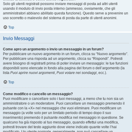
Solo gli utenti registrati possono inviare messaggi di posta ad altri utenti
usando il modulo di invio posta interno (ammesso, ovviamente, che gli
amministratori abbiano abilitato questa funzione). Questo serve a prevenire un
uso scorretto o malevolo del sistema di posta da parte di utenti anonimi.
Top
Invio Messaggi
Come apro un argomento o invio un messaggio in un forum?
Per pubblicare un nuovo argomento in un forum, clicca su “Nuovo argomento”.
Per pubblicare una risposta ad un argomento, clicca su “Rispondi”. Potresti
avere bisogno di registrarti prima di poter inviare un messaggio: le tue funzioni
disponibili sono elencate in fondo alla pagina del forum o dell’argomento (la
lista
Puoi aprire nuovi argomenti
,
Puoi votare nei sondaggi
, ecc.).
Top
Come modifico o cancello un messaggio?
Puoi modificare o cancellare solo i tuoi messaggi, a meno che tu non sia un
amministratore o un moderatore. Puoi cancellare un messaggio premendo il
pulsante con la «X» nel messaggio che vuoi eliminare. Puoi modificare un
messaggio (a volte solo per un limitato periodo di tempo dopo il suo
inserimento) premendo il pulsante
modifica
nel messaggio in questione. Se
qualcuno ha già risposto al tuo messaggio, quando effettui una modifica,
potresti trovare del testo aggiunto dove viene indicato quante volte l’hai
modificato. Un utente normale, generalmente, non può cancellare un