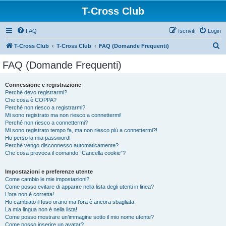
T-Cross Club
FAQ
Iscriviti
Login
C
T-Cross Club
T-Cross Club
FAQ (Domande Frequenti)
e
FAQ (Domande Frequenti)
r
c
Connessione e registrazione
Perché devo registrarmi?
a
Che cosa è COPPA?
Perché non riesco a registrarmi?
Mi sono registrato ma non riesco a connettermi!
Perché non riesco a connettermi?
Mi sono registrato tempo fa, ma non riesco più a connettermi?!
Ho perso la mia password!
Perché vengo disconnesso automaticamente?
Che cosa provoca il comando “Cancella cookie”?
Impostazioni e preferenze utente
Come cambio le mie impostazioni?
Come posso evitare di apparire nella lista degli utenti in linea?
L’ora non è corretta!
Ho cambiato il fuso orario ma l’ora è ancora sbagliata
La mia lingua non è nella lista!
Come posso mostrare un’immagine sotto il mio nome utente?
Come posso inserire un avatar?