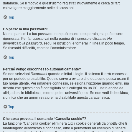
database. Se il motivo è quest’ultimo registrati nuovamente e cerca di farti
coinvolgere maggiormente nelle discussioni.
Top
Ho perso la mia password!
Niente panico! La tua password non può essere recuperata, ma può essere
rigenerata. Per far questo vai nella pagina di ingresso e clicca su
Ho
dimenticato la password
, segui le istruzioni e tornerai in linea in poco tempo.
Se riscontri difficoltà, contatta l’amministratore.
Top
Perché vengo disconnesso automaticamente?
Se non selezioni
Ricordami
quando effettui il login, il sistema ti terrà connesso
per un periodo prestabilito. Questo serve a evitare che qualcuno possa usare il
tuo nome utente. Per rimanere connesso, seleziona l’opzione quando entri, ma
ricorda che questo non è consigliato se ti colleghi da un PC usato anche da
altri, ad es. in biblioteca, Internet point, università, ecc. Se non vedi il checkbox,
significa che un amministratore ha disabilitato questa caratteristica.
Top
Che cosa provoca il comando “Cancella cookie”?
La funzione “Cancella cookie” eliminerà tutti i cookie generati da phpBB che ti
mantengono autenticato e connesso, oltre a permetterti ad esempio di tenere