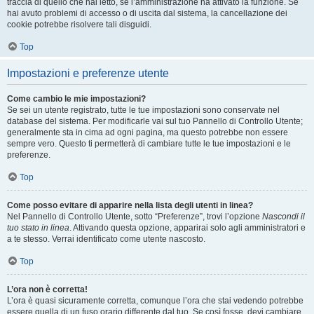
traccia di quello che hai letto, se l’amministrazione ha attivato la funzione. Se
hai avuto problemi di accesso o di uscita dal sistema, la cancellazione dei
cookie potrebbe risolvere tali disguidi.
Top
Impostazioni e preferenze utente
Come cambio le mie impostazioni?
Se sei un utente registrato, tutte le tue impostazioni sono conservate nel
database del sistema. Per modificarle vai sul tuo Pannello di Controllo Utente;
generalmente sta in cima ad ogni pagina, ma questo potrebbe non essere
sempre vero. Questo ti permetterà di cambiare tutte le tue impostazioni e le
preferenze.
Top
Come posso evitare di apparire nella lista degli utenti in linea?
Nel Pannello di Controllo Utente, sotto “Preferenze”, trovi l’opzione
Nascondi il
tuo stato in linea
. Attivando questa opzione, apparirai solo agli amministratori e
a te stesso. Verrai identificato come utente nascosto.
Top
L’ora non è corretta!
L’ora è quasi sicuramente corretta, comunque l’ora che stai vedendo potrebbe
essere quella di un fuso orario differente dal tuo. Se così fosse, devi cambiare