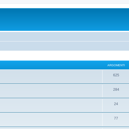
ARGOMENTI
625
284
24
77