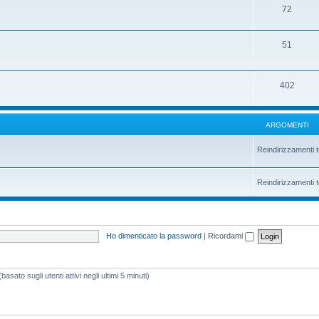
72
51
402
ARGOMENTI
Reindirizzamenti t
Reindirizzamenti t
Ho dimenticato la password
|
Ricordami
asato sugli utenti attivi negli ultimi 5 minuti)