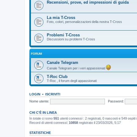
Recensioni, prove, ed impressioni di guida
La mia T-Cross
Foto, colori, personalizzazioni della nostra T-Cross
Problemi T-Cross
Discussioni su problemi T-Cross
FORUM
Canale Telegram
Canale Telegram per i veri appassionati
T-Roc Club
T-Roc , il forum degli appassionati
LOGIN
•
ISCRIVITI
Nome utente:
Password:
CHI C’È IN LINEA
In totale ci sono
551
utenti connessi : 2 registrati, 0 nascosti e 549 ospiti (b
Record di utenti connessi:
10858
registrato il 23/03/2026, 5:17
STATISTICHE