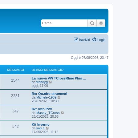
Cerca
Ricerca avanzata
Iscriviti
Login
Oggi è 07/08/2026, 23:47
MESSAGGI
ULTIMO MESSAGGIO
La nuova VW TCrossRline Plus …
2544
V
da
francyg
e
oggi, 17:09
d
i
Re: Quadro strumenti
2231
u
V
da
Michele-1969
l
e
28/07/2026, 10:39
t
d
i
i
Re: Info PVV
347
m
u
V
da
Massy_TCross
o
l
e
26/01/2025, 20:53
m
t
d
e
i
i
Kit Inverno
s
542
m
u
V
da
luigi.1
s
o
l
e
17/05/2026, 11:12
a
m
t
d
g
e